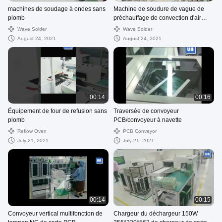
machines de soudage à ondes sans
Machine de soudure de vague de
plomb
préchauffage de convection d'air
chaud de soudure de vague
Wave Solder
Wave Solder
August 24, 2021
August 24, 2021
00:14
00:16
Équipement de four de refusion sans
Traversée de convoyeur
plomb
PCB/convoyeur à navette
Reflow Oven
PCB Conveyor
July 21, 2021
July 21, 2021
00:14
00:15
Convoyeur vertical multifonction de
Chargeur du déchargeur 150W