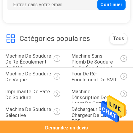
Catégories populaires
Tous
Machine De Soudure 
Machine Sans 
De Ré-Écoulement 
Plomb De Soudure 
De SMT
De Ré-Écoulement
Machine De Soudure 
Four De Ré-
De Vague
Écoulement De SMT
Imprimante De Pâte 
Machine 
De Soudure
D'inscription De 
Laser De Carte PCB
Machine De Soudure 
Déchargeur De 
Sélective
Chargeur De Carte 
PCB
Demandez un devis