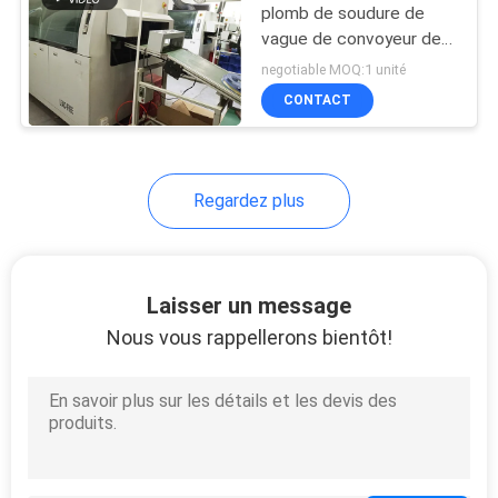
plomb de soudure de
vague de convoyeur de
750MM rf 350B 0.4MPa
negotiable MOQ:1 unité
CONTACT
Regardez plus
Laisser un message
Nous vous rappellerons bientôt!