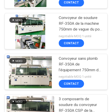
CONTACT
CONTRÔLE
Convoyeur de soudure
DE
RF-350A de la machine
QUALITÉ
750mm de vague du pot
AC220V 410kg de
negotiable MOQ:1 unité
soudure
CONTACTEZ-
CONTACT
NOUS
Convoyeur sans plomb
RF-350A de
NOUVELLES
l'équipement 750mm de
soudure de vague du
negotiable MOQ:1 unité
cylindre AC380V d'air
DEMANDEZ
CONTACT
UNE
3 composants de
CITATION
soudure du convoyeur
RF-350A CSP de la