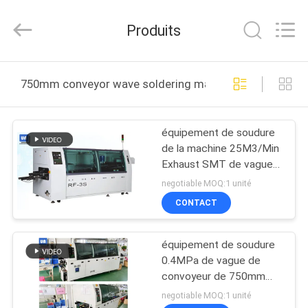
©
2021
-
Produits
2025
UNIQUE
AUTOMATION
LIMITED.
All
MAISON
Rights
750mm conveyor wave soldering machine fabrication en
Reserved.
PRODUITS
équipement de soudure
de la machine 25M3/Min
AU
Exhaust SMT de vague
SUJET
de convoyeur de 750mm
negotiable MOQ:1 unité
DE
CONTACT
NOUS
équipement de soudure
0.4MPa de vague de
VISITE
convoyeur de 750mm
pulvérisant RF-350A
D'USINE
negotiable MOQ:1 unité