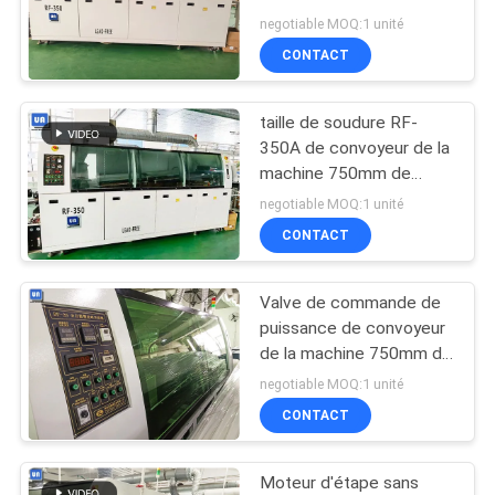
machine 750mm de
VR
negotiable MOQ:1 unité
vague de SMT de zones
CONTACT
PLAN
taille de soudure RF-
DU
350A de convoyeur de la
SITE
machine 750mm de
vague de pot de la
negotiable MOQ:1 unité
soudure 410kg
CONTACT
PRIVACY
POLICY
Valve de commande de
puissance de convoyeur
de la machine 750mm de
soudure de ré-
negotiable MOQ:1 unité
écoulement de 12KW
CONTACT
SMT
Moteur d'étape sans