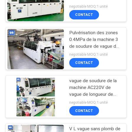
vague de pot de la
VR
negotiable MOQ:1 unité
soudure 410kg
CONTACT
13
PLAN
Imprimante de pâte
Pulvérisation des zones
DU
0.4MPa de la machine 3
de soudure
SITE
de soudure de vague de
1650KG SMT
negotiable MOQ:1 unité
CONTACT
PRIVACY
POLICY
vague de soudure de la
15
machine AC220V de
Machine
vague de longueur de
4200mm soudant RF-
negotiable MOQ:1 unité
d'inscription de
350
CONTACT
laser de carte PCB
V L vague sans plomb de