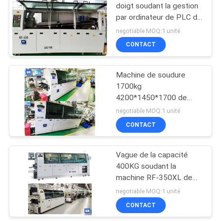
doigt soudant la gestion
par ordinateur de PLC de
8
RF-350B
negotiable MOQ:1 unité
machine de soudure
CONTACT
sélective
Machine de soudure
1700kg
4200*1450*1700 de
vague sans plomb de RF-
negotiable MOQ:1 unité
400B
CONTACT
51
Déchargeur de
Vague de la capacité
400KG soudant la
chargeur de carte
machine RF-350XL de
PCB
soudure de vague de
negotiable MOQ:1 unité
préchauffage de
CONTACT
convection d'air chaud