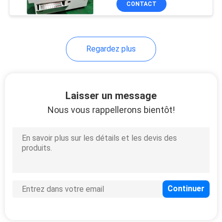
CONTACT
10
Palette de carte
PCB
Regardez plus
Laisser un message
Nous vous rappellerons bientôt!
6
Profileur thermique
de KIC
6