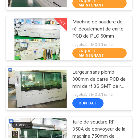
ENQUÊTE
MAINTENANT
CONTRÔLE
HOT
Machine de soudure de
DE
45
ré-écoulement de carte
QUALITÉ
PCB de PLC 50mm
machine de soudure
negotiable MOQ:1 unité
de vague
ENQUÊTE
CONTACTEZ-
MAINTENANT
NOUS
Largeur sans plomb
300mm de carte PCB de
NOUVELLES
mini de rf 3S SMT de ré-
57
écoulement machine de
negotiable MOQ:1 unité
soudure
Four de ré-
DEMANDEZ
CONTACT
UNE
écoulement de SMT
taille de soudure RF-
CITATION
350A de convoyeur de la
machine 750mm de