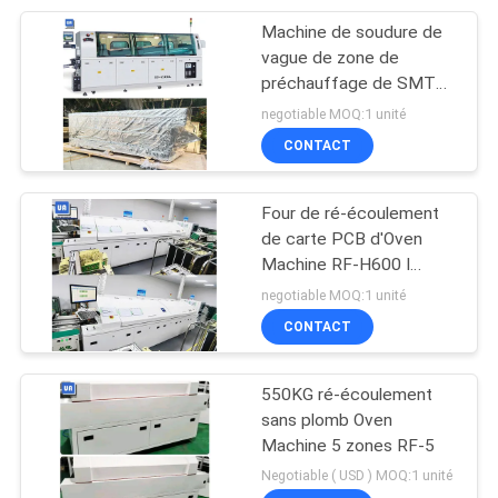
Machine de soudure de
45
vague de zone de
Convoyeur de carte
préchauffage de SMT
RF-450XL 1800mm de
negotiable MOQ:1 unité
PCB
moteur d'étape
CONTACT
Four de ré-écoulement
de carte PCB d'Oven
Machine RF-H600 I
41
50mm 400mm de ré-
negotiable MOQ:1 unité
Chaîne de
écoulement de 6.5KW
CONTACT
SMT
production de SMT
550KG ré-écoulement
sans plomb Oven
Machine 5 zones RF-5
Negotiable ( USD ) MOQ:1 unité