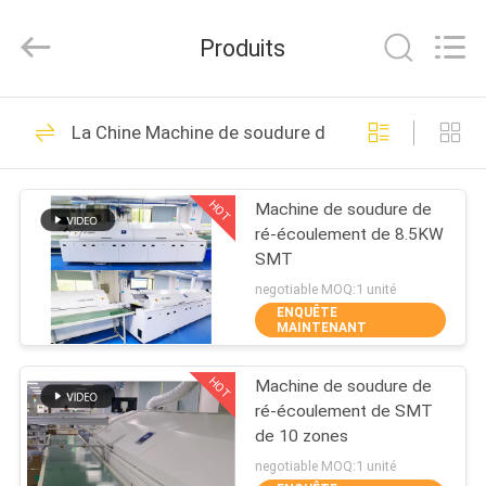
©
2021
-
Produits
2026
UNIQUE
AUTOMATION
LIMITED.
All
MAISON
26
Rights
La Chine Machine de soudure de ré-écoulement d
Reserved.
Machine de soudure
PRODUITS
de ré-écoulement de
HOT
Machine de soudure de
ré-écoulement de 8.5KW
SMT
AU
SMT
SUJET
negotiable MOQ:1 unité
ENQUÊTE
DE
MAINTENANT
25
NOUS
Machine sans
HOT
Machine de soudure de
ré-écoulement de SMT
VISITE
plomb de soudure
de 10 zones
D'USINE
negotiable MOQ:1 unité
de ré-écoulement