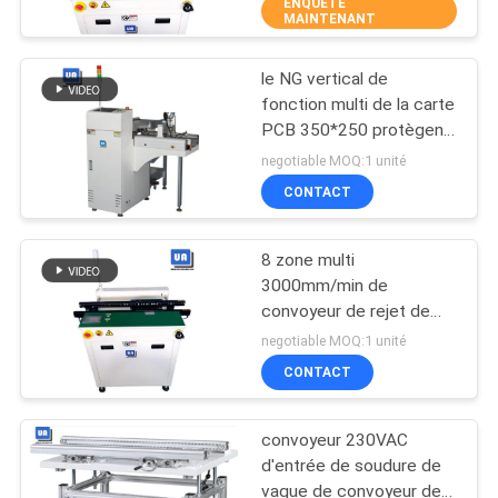
ENQUÊTE
MAINTENANT
CONTRÔLE
le NG vertical de
DE
45
fonction multi de la carte
QUALITÉ
PCB 350*250 protègent
machine de soudure
le mode de PASSAGE de
negotiable MOQ:1 unité
de vague
fifo LIFO
CONTACTEZ-
CONTACT
NOUS
8 zone multi
3000mm/min de
NOUVELLES
convoyeur de rejet de
57
carte PCB de la capacité
negotiable MOQ:1 unité
SMD de PCs
Four de ré-
DEMANDEZ
CONTACT
UNE
écoulement de SMT
convoyeur 230VAC
CITATION
d'entrée de soudure de
vague de convoyeur de