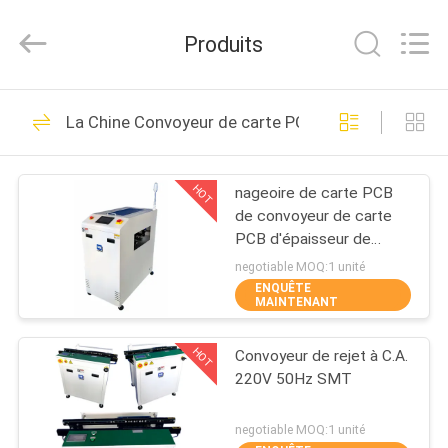
©
2021
-
Produits
2026
UNIQUE
AUTOMATION
LIMITED.
All
MAISON
26
Rights
La Chine Convoyeur de carte PCB
Reserved.
Machine de soudure
PRODUITS
de ré-écoulement de
HOT
nageoire de carte PCB
de convoyeur de carte
SMT
AU
PCB d'épaisseur de
SUJET
4.0mm
negotiable MOQ:1 unité
ENQUÊTE
DE
MAINTENANT
25
NOUS
Machine sans
HOT
Convoyeur de rejet à C.A.
220V 50Hz SMT
VISITE
plomb de soudure
D'USINE
negotiable MOQ:1 unité
de ré-écoulement