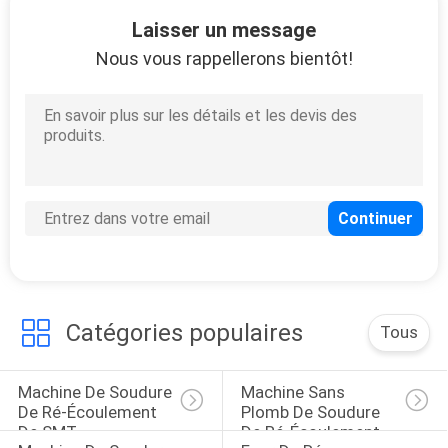
10
Laisser un message
Palette de carte
Nous vous rappellerons bientôt!
PCB
6
Profileur thermique
de KIC
Catégories populaires
Tous
Machine De Soudure 
Machine Sans 
De Ré-Écoulement 
Plomb De Soudure 
De SMT
De Ré-Écoulement
6