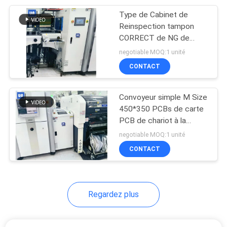
Type de Cabinet de
45
Reinspection tampon
Convoyeur de carte
CORRECT de NG de
carte PCB avec le signal
negotiable MOQ:1 unité
PCB
de SMEMA
CONTACT
Convoyeur simple M Size
450*350 PCBs de carte
PCB de chariot à la
41
navette TS-250
negotiable MOQ:1 unité
Chaîne de
CONTACT
production de SMT
Regardez plus