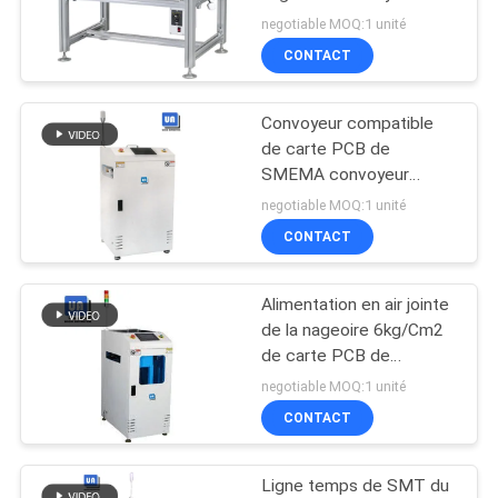
carte PCB d'épaisseur
VR
negotiable MOQ:1 unité
de 100W 0.6mm
CONTACT
13
PLAN
Imprimante de pâte
Convoyeur compatible
DU
de carte PCB de
de soudure
SITE
SMEMA convoyeur
180KG de tour de carte
negotiable MOQ:1 unité
PCB de 90 degrés
CONTACT
PRIVACY
POLICY
Alimentation en air jointe
15
de la nageoire 6kg/Cm2
Machine
de carte PCB de
machine de chiffre
negotiable MOQ:1 unité
d'inscription de
d'affaires de carte PCB
CONTACT
de 4.0mm
laser de carte PCB
Ligne temps de SMT du