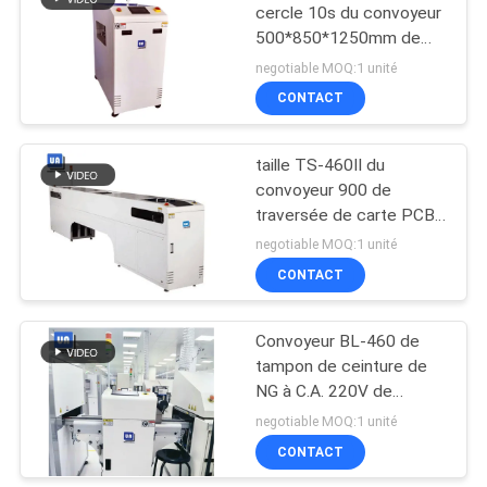
cercle 10s du convoyeur
500*850*1250mm de
8
carte PCB
negotiable MOQ:1 unité
machine de soudure
CONTACT
sélective
taille TS-460II du
convoyeur 900 de
traversée de carte PCB
d'écran tactile de PLC
negotiable MOQ:1 unité
300W
CONTACT
51
Déchargeur de
Convoyeur BL-460 de
tampon de ceinture de
chargeur de carte
NG à C.A. 220V de
PCB
convoyeur de carte PCB
negotiable MOQ:1 unité
de SMT 50*50mm
CONTACT