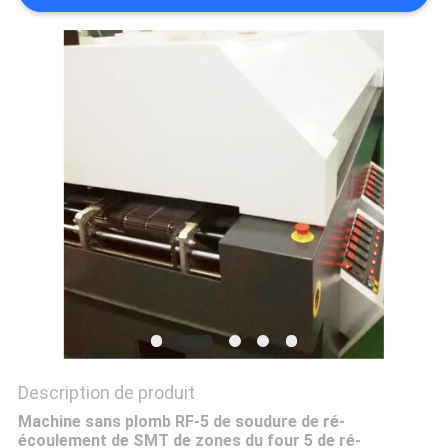
VR
PLAN
DU
SITE
PRIVACY
POLICY
Description de produit
Machine sans plomb RF-5 de soudure de ré-
écoulement de SMT de zones du four 5 de ré-