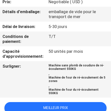
Prix:
Negotiable ( USD )
CONTRÔLE
Détails d'emballage:
emballage de vide pour le
transport de mer
DE
Délai de livraison:
5-30 jours
QUALITÉ
Conditions de
T/T
paiement:
CONTACTEZ-
Capacité
50 unités par mois
NOUS
d'approvisionnement:
Surligner:
Machine sans plomb de soudure de ré-
NOUVELLES
écoulement 550KG
,
Machine de four de ré-écoulement de 5
zones
DEMANDEZ
,
Machine de four du ré-écoulement
UNE
550KG
CITATION
MEILLEUR PRIX