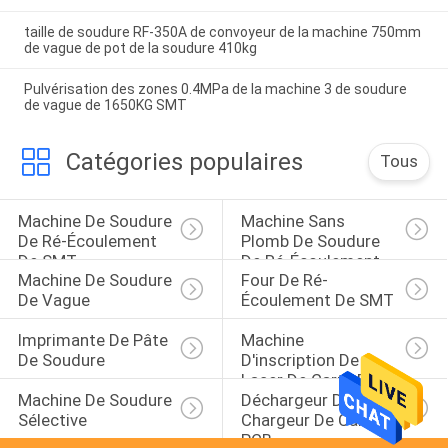
taille de soudure RF-350A de convoyeur de la machine 750mm
de vague de pot de la soudure 410kg
Pulvérisation des zones 0.4MPa de la machine 3 de soudure
de vague de 1650KG SMT
Catégories populaires
Tous
Machine De Soudure 
Machine Sans 
De Ré-Écoulement 
Plomb De Soudure 
De SMT
De Ré-Écoulement
Machine De Soudure 
Four De Ré-
De Vague
Écoulement De SMT
Imprimante De Pâte 
Machine 
De Soudure
D'inscription De 
Laser De Carte PCB
Machine De Soudure 
Déchargeur De 
Sélective
Chargeur De Carte 
PCB