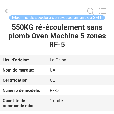
©
2021
-
2026
UNIQUE
Machine de soudure de ré-écoulement de SMT
AUTOMATION
LIMITED.
All
550KG ré-écoulement sans
MAISON
Rights
Reserved.
plomb Oven Machine 5 zones
PRODUITS
RF-5
AU
Lieu d'origine:
La Chine
SUJET
Nom de marque:
UA
DE
Certification:
CE
NOUS
Numéro de modèle:
RF-5
VISITE
Quantité de
1 unité
commande min:
D'USINE