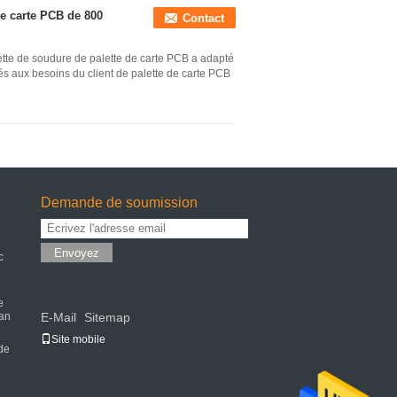
e carte PCB de 800
Contact
te de soudure de palette de carte PCB a adapté
és aux besoins du client de palette de carte PCB
Demande de soumission
Envoyez
c
e
ran
E-Mail
Sitemap
|
Site mobile
de