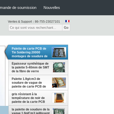
mande de soumission
Nouvelles
Ventes & Support：
86-755-23027101
Go
Palette de carte PCB de
Tin Soldering 20000
montages de soudure de
vague de périodes
Épaisseur synthétique de
la palette 5-40mm de SMT
de la fibre de verre
ISO9001
Palette 1.9g/cm3 de
soudure de vague de
palette de carte PCB de
280 Centidegrees
gris résistant à la
température de noir de
palette de la carte PCB
380C 18000 fois
la palette de soudure de la
vague 1.9g/Cm3 jaillissent