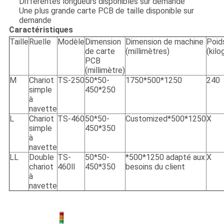
Différentes longueurs disponibles sur demande
Une plus grande carte PCB de taille disponible sur
demande
Caractéristiques
Taille
Ruelle
Modèle
Dimension
Dimension de machine
Poid
de carte
(millimètres)
(kil
PCB
(millimètre)
M
Chariot
TS-250
50*50-
1750*500*1250
240
simple
450*250
à
navette
L
Chariot
TS-460
50*50-
Customized*500*1250
X
simple
450*350
à
navette
LL
Double
TS-
50*50-
*500*1250 adapté aux
X
chariot
460Ⅱ
450*350
besoins du client
à
navette