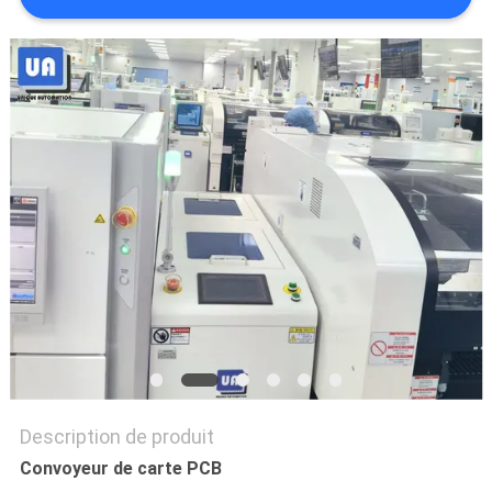
VR
PLAN
DU
SITE
PRIVACY
POLICY
Description de produit
Convoyeur de carte PCB