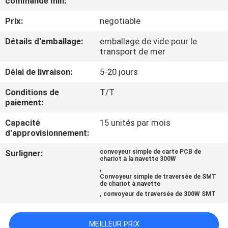
commande min:
Prix:
negotiable
CONTRÔLE
DE
Détails d'emballage:
emballage de vide pour le
transport de mer
QUALITÉ
Délai de livraison:
5-20 jours
CONTACTEZ-
Conditions de
T/T
paiement:
NOUS
Capacité
15 unités par mois
d'approvisionnement:
NOUVELLES
Surligner:
convoyeur simple de carte PCB de
chariot à la navette 300W
,
DEMANDEZ
Convoyeur simple de traversée de SMT
de chariot à navette
UNE
,
convoyeur de traversée de 300W SMT
CITATION
MEILLEUR PRIX