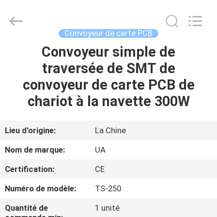
©
2021
-
2026
UNIQUE
Convoyeur de carte PCB
AUTOMATION
LIMITED.
All
Convoyeur simple de
MAISON
Rights
Reserved.
traversée de SMT de
PRODUITS
convoyeur de carte PCB de
chariot à la navette 300W
AU
SUJET
Lieu d'origine:
La Chine
DE
Nom de marque:
UA
NOUS
Certification:
CE
Numéro de modèle:
TS-250
VISITE
D'USINE
Quantité de
1 unité