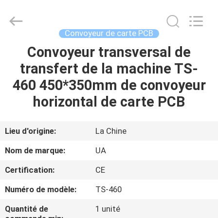
©
2021
-
2026
UNIQUE
Convoyeur de carte PCB
AUTOMATION
LIMITED.
All
Convoyeur transversal de
MAISON
Rights
Reserved.
transfert de la machine TS-
PRODUITS
460 450*350mm de convoyeur
horizontal de carte PCB
AU
SUJET
Lieu d'origine:
La Chine
DE
Nom de marque:
UA
NOUS
Certification:
CE
Numéro de modèle:
TS-460
VISITE
D'USINE
Quantité de
1 unité