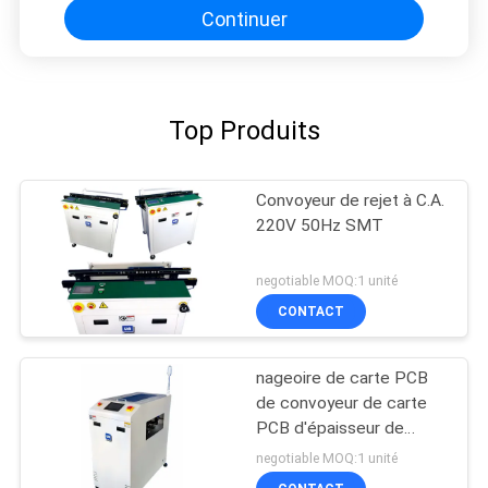
Continuer
Top Produits
Convoyeur de rejet à C.A.
220V 50Hz SMT
negotiable MOQ:1 unité
CONTACT
nageoire de carte PCB
de convoyeur de carte
PCB d'épaisseur de
4.0mm
negotiable MOQ:1 unité