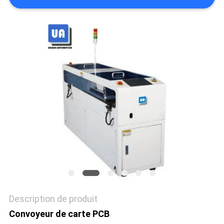
VR
PLAN
DU
SITE
PRIVACY
POLICY
Description de produit
Convoyeur de carte PCB