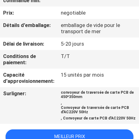
commande min:
Prix:
negotiable
CONTRÔLE
DE
Détails d'emballage:
emballage de vide pour le
transport de mer
QUALITÉ
Délai de livraison:
5-20 jours
CONTACTEZ-
Conditions de
T/T
paiement:
NOUS
Capacité
15 unités par mois
d'approvisionnement:
NOUVELLES
Surligner:
convoyeur de traversée de carte PCB de
450*350mm
,
DEMANDEZ
Convoyeur de traversée de carte PCB
d'AC220V 50Hz
UNE
,
Convoyeur de carte PCB d'AC220V 50Hz
CITATION
MEILLEUR PRIX