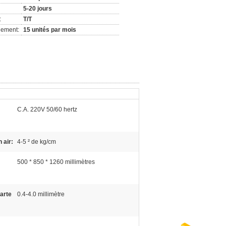
5-20 jours
:
T/T
nement:
15 unités par mois
C.A. 220V 50/60 hertz
 air:
4-5 ² de kg/cm
500 * 850 * 1260 millimètres
arte
0.4-4.0 millimètre