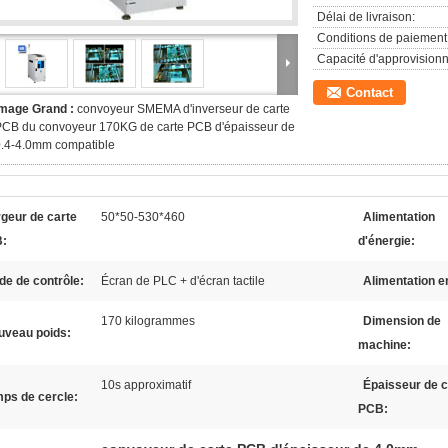
Délai de livraison:
Conditions de paiement
Capacité d'approvision
Contact
Image Grand :
convoyeur SMEMA d'inverseur de carte
PCB du convoyeur 170KG de carte PCB d'épaisseur de
0.4-4.0mm compatible
geur de carte
50*50-530*460
Alimentation
:
d'énergie:
e de contrôle:
Écran de PLC + d'écran tactile
Alimentation en
170 kilogrammes
Dimension de
uveau poids:
machine:
10s approximatif
Épaisseur de c
ps de cercle:
PCB: