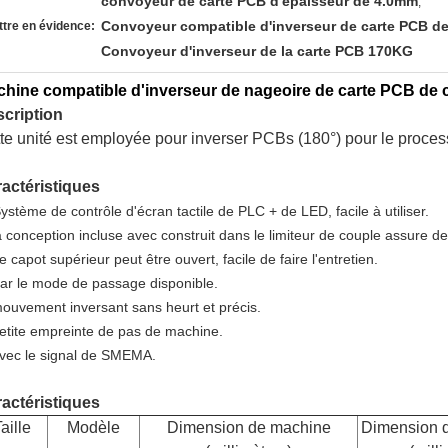
convoyeur de carte PCB d'épaisseur de 4.0mm
,
Convoyeur compatible d'inverseur de carte PCB 
tre en évidence:
Convoyeur d'inverseur de la carte PCB 170KG
hine compatible d'inverseur de nageoire de carte PCB d
cription
te unité est employée pour inverser PCBs (180°) pour le proces
actéristiques
ystème de contrôle d'écran tactile de PLC + de LED, facile à utiliser.
a conception incluse avec construit dans le limiteur de couple assure de
e capot supérieur peut être ouvert, facile de faire l'entretien.
Par le mode de passage disponible.
mouvement inversant sans heurt et précis.
petite empreinte de pas de machine.
Avec le signal de SMEMA.
actéristiques
aille
Modèle
Dimension de machine
Dimension 