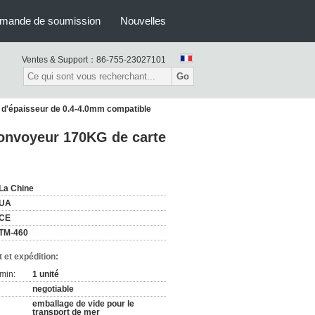
mande de soumission
Nouvelles
Ventes & Support：
86-755-23027101
Go
d'épaisseur de 0.4-4.0mm compatible
onvoyeur 170KG de carte
La Chine
UA
CE
TM-460
 et expédition:
min:
1 unité
negotiable
emballage de vide pour le
transport de mer