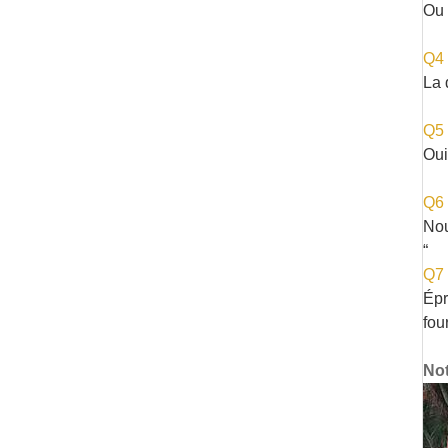
Ou 
Q4 
La 
Q5 
Oui
Q6 
Nou
“
Q7 
Épr
fou
Not