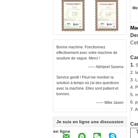
Met
Mac
Des
Cet
Bonne machine. Fonctionnez
effectivement avec votre machine de
Car
soudure de vague. Merci !
1.
S
—— Abhijeet Saxena
2. l
Service gentil ! Peut me montrer la
3. L
solution à temps où j'ai des questions
4. 
avec la machine. Elles sont patient et
bonnes.
5. 
6. 
—— Mike Jasen
7. 
Je suis en ligne une discussion
Car
en ligne
T