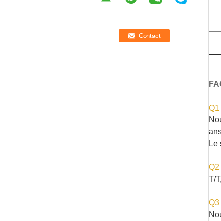
FA
Q1 
Nou
ans
Le 
Q2 
T/T
Q3 
Nou