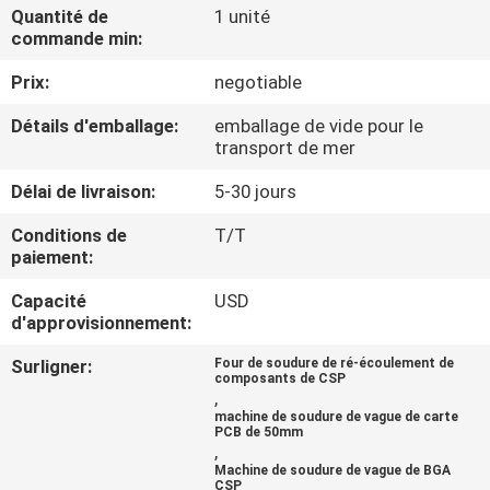
Quantité de
1 unité
commande min:
CONTRÔLE
Prix:
negotiable
DE
QUALITÉ
Détails d'emballage:
emballage de vide pour le
transport de mer
CONTACTEZ-
Délai de livraison:
5-30 jours
NOUS
Conditions de
T/T
paiement:
NOUVELLES
Capacité
USD
d'approvisionnement:
Surligner:
Four de soudure de ré-écoulement de
DEMANDEZ
composants de CSP
,
UNE
machine de soudure de vague de carte
PCB de 50mm
CITATION
,
Machine de soudure de vague de BGA
CSP