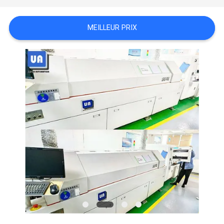
VR
MEILLEUR PRIX
PLAN
DU
SITE
PRIVACY
POLICY