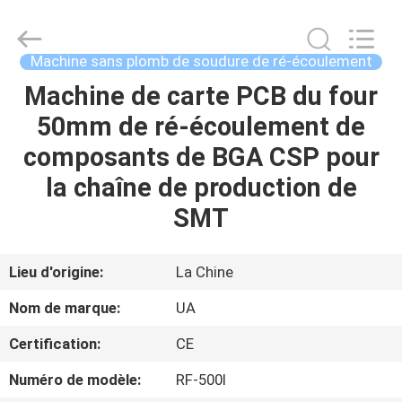
©
2021
-
2026
UNIQUE
Machine sans plomb de soudure de ré-écoulement
AUTOMATION
LIMITED.
All
Machine de carte PCB du four
MAISON
Rights
Reserved.
50mm de ré-écoulement de
PRODUITS
composants de BGA CSP pour
la chaîne de production de
AU
SMT
SUJET
DE
Lieu d'origine:
La Chine
NOUS
Nom de marque:
UA
Certification:
CE
VISITE
Numéro de modèle:
RF-500Ⅰ
D'USINE