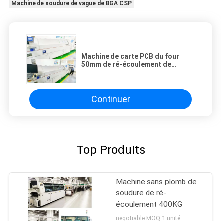
Machine de soudure de vague de BGA CSP
Machine de carte PCB du four
50mm de ré-écoulement de
composants de BGA CSP pour la
chaîne de production de SMT
Continuer
Top Produits
Machine sans plomb de
soudure de ré-
écoulement 400KG
negotiable MOQ:1 unité