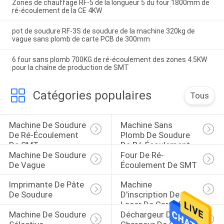
Zones de chauffage RF-5 de la longueur 5 du four 1800mm de
ré-écoulement de la CE 4KW
pot de soudure RF-3S de soudure de la machine 320kg de
vague sans plomb de carte PCB de 300mm
6 four sans plomb 700KG de ré-écoulement des zones 4.5KW
pour la chaîne de production de SMT
Catégories populaires
Tous
Machine De Soudure 
Machine Sans 
De Ré-Écoulement 
Plomb De Soudure 
De SMT
De Ré-Écoulement
Machine De Soudure 
Four De Ré-
De Vague
Écoulement De SMT
Imprimante De Pâte 
Machine 
De Soudure
D'inscription De 
Laser De Carte PCB
Machine De Soudure 
Déchargeur De 