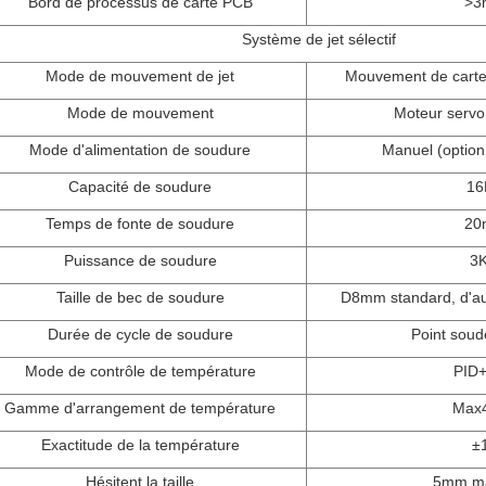
Bord de processus de carte PCB
>
3
Système de jet sélectif
Mode de mouvement de jet
Mouvement de carte
Mode de mouvement
Moteur servo +
Mode d'alimentation de soudure
Manuel (option
Capacité de soudure
16
Temps de fonte de soudure
20
Puissance de soudure
3
Taille de bec de soudure
D8mm standard, d'autr
Durée de cycle de soudure
Point soud
Mode de contrôle de température
PID
Gamme d'arrangement de température
Max
Exactitude de la température
±
Hésitent la taille
5mm m