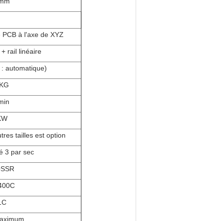
mm
 PCB à l'axe de XYZ
 rail linéaire
 : automatique)
KG
min
KW
es tailles est option
é 3 par sec
+SSR
400C
1C
aximum