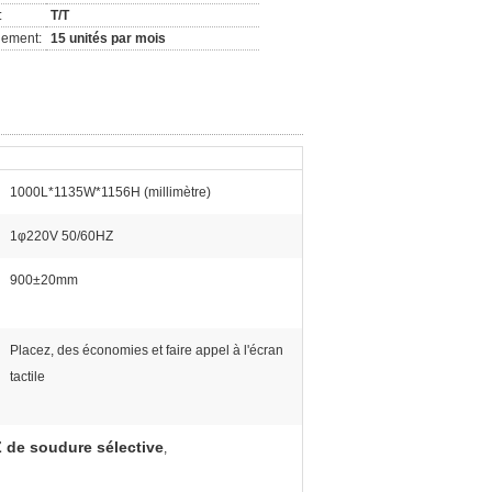
:
T/T
nement:
15 unités par mois
1000L*1135W*1156H (millimètre)
1φ220V 50/60HZ
900±20mm
Placez, des économies et faire appel à l'écran
tactile
 de soudure sélective
,