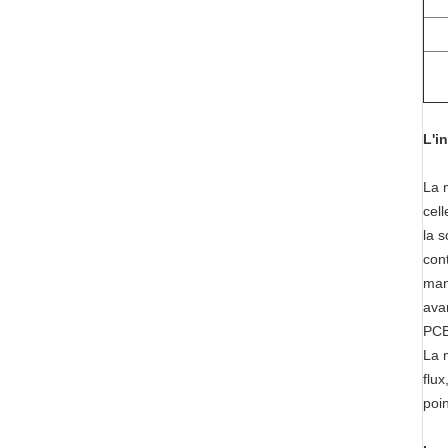
L'i
La m
cel
la 
cont
man
ava
PCB
La 
flux
poi