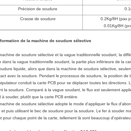
Précision de soudure
0.
Crasse de soudure
0.2Kg/8H
(
pas p
0.01Kg/8H (pro
nformation de la machine de soudure sélective
achine de soudure sélective et la vague traditionnelle soudant, la diff
le dans la vague traditionnelle soudant, la partie plus inférieure de l
soudure liquide, alors que dans la machine de soudure sélective, seulem
act avec la soudure. Pendant le processus de soudure, la position de la
ipulateur conduit la carte PCB pour se déplacer toutes les directions. L
nt la soudure. Comparé à la vague soudant, le flux est seulement appliqu
 à souder, plutôt que la carte PCB entière.
machine de soudure sélective adopte le mode d'appliquer le flux d'abord,
, et puis utilisant le bec de soudure pour la soudure. Le fer à souder m
nt pour chaque point de la carte, tellement là sont beaucoup d'opérate