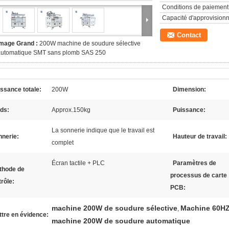
Conditions de paiement
Capacité d'approvision
Contact
Image Grand :
200W machine de soudure sélective
automatique SMT sans plomb SAS 250
ssance totale:
200W
Dimension:
ds:
Approx.150kg
Puissance:
La sonnerie indique que le travail est
nnerie:
Hauteur de travail:
complet
Écran tactile + PLC
Paramètres de
thode de
processus de carte
rôle:
PCB:
machine 200W de soudure sélective
Machine 60HZ
,
tre en évidence:
machine 200W de soudure automatique