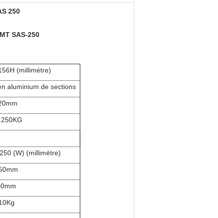
AS 250
SMT SAS-250
6H (millimètre)
en aluminium de sections
20mm
.250KG
50 (W) (millimètre)
50mm
50mm
10Kg