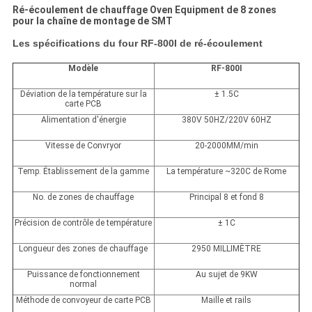
Ré-écoulement de chauffage Oven Equipment de 8 zones
pour la chaîne de montage de SMT
Les spécifications du four RF-800I de ré-écoulement
Modèle
RF-800I
Déviation de la température sur la
± 1.5C
carte PCB
Alimentation d'énergie
380V 50HZ/220V 60HZ
Vitesse de Convryor
20-2000MM/min
Temp. Établissement de la gamme
La température ~320C de Rome
No. de zones de chauffage
Principal 8 et fond 8
Précision de contrôle de température
± 1C
Longueur des zones de chauffage
2950 MILLIMÈTRE
Puissance de fonctionnement
Au sujet de 9KW
normal
Méthode de convoyeur de carte PCB
Maille et rails