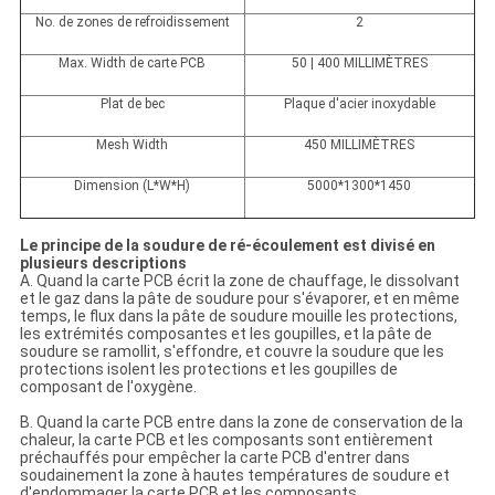
No. de zones de refroidissement
2
Max. Width de carte PCB
50 | 400 MILLIMÈTRES
Plat de bec
Plaque d'acier inoxydable
Mesh Width
450 MILLIMÈTRES
Dimension (L*W*H)
5000*1300*1450
Le principe de la soudure de ré-écoulement est divisé en
plusieurs descriptions
A. Quand la carte PCB écrit la zone de chauffage, le dissolvant
et le gaz dans la pâte de soudure pour s'évaporer, et en même
temps, le flux dans la pâte de soudure mouille les protections,
les extrémités composantes et les goupilles, et la pâte de
soudure se ramollit, s'effondre, et couvre la soudure que les
protections isolent les protections et les goupilles de
composant de l'oxygène.
B. Quand la carte PCB entre dans la zone de conservation de la
chaleur, la carte PCB et les composants sont entièrement
préchauffés pour empêcher la carte PCB d'entrer dans
soudainement la zone à hautes températures de soudure et
d'endommager la carte PCB et les composants.