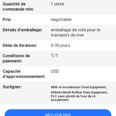
Quantité de
1 unité
commande min:
CONTRÔLE
Prix:
negotiable
DE
QUALITÉ
Détails d'emballage:
emballage de vide pour le
transport de mer
CONTACTEZ-
Délai de livraison:
5-30 jours
NOUS
Conditions de
T/T
paiement:
NOUVELLES
Capacité
USD
d'approvisionnement:
Surligner:
,
DEMANDEZ
9KW ré-écoulement Oven Equipment
,
450mm Mesh Reflow Oven Equipment
UNE
PLC sans plomb de four de ré-
écoulement
CITATION
MEILLEUR PRIX