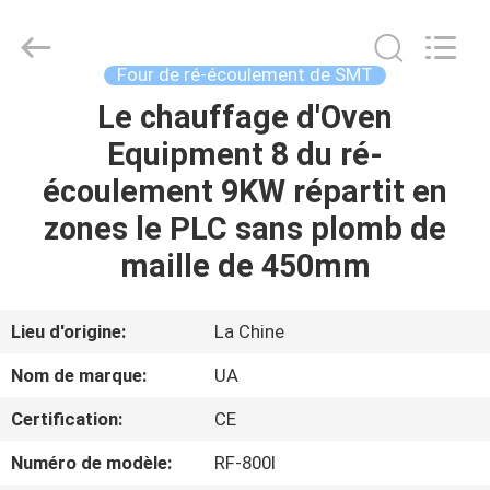
©
2021
-
2026
UNIQUE
Four de ré-écoulement de SMT
AUTOMATION
LIMITED.
All
Le chauffage d'Oven
MAISON
Rights
Reserved.
Equipment 8 du ré-
PRODUITS
écoulement 9KW répartit en
zones le PLC sans plomb de
AU
maille de 450mm
SUJET
DE
Lieu d'origine:
La Chine
NOUS
Nom de marque:
UA
Certification:
CE
VISITE
Numéro de modèle:
RF-800Ⅰ
D'USINE