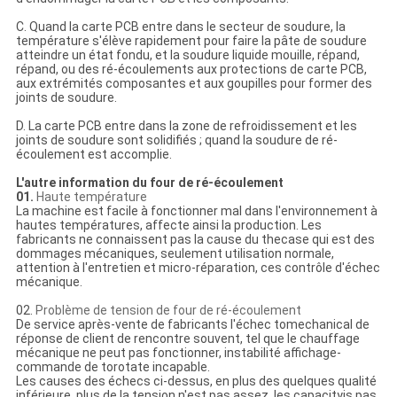
C. Quand la carte PCB entre dans le secteur de soudure, la
température s'élève rapidement pour faire la pâte de soudure
atteindre un état fondu, et la soudure liquide mouille, répand,
répand, ou des ré-écoulements aux protections de carte PCB,
aux extrémités composantes et aux goupilles pour former des
joints de soudure.
D. La carte PCB entre dans la zone de refroidissement et les
joints de soudure sont solidifiés ; quand la soudure de ré-
écoulement est accomplie.
L'autre information du four de ré-écoulement
01.
Haute température
La machine est facile à fonctionner mal dans l'environnement à
hautes températures, affecte ainsi la production. Les
fabricants ne connaissent pas la cause du thecase qui est des
dommages mécaniques, seulement utilisation normale,
attention à l'entretien et micro-réparation, ces contrôle d'échec
mécanique.
02.
Problème de tension de four de ré-écoulement
De service après-vente de fabricants l'échec tomechanical de
réponse de client de rencontre souvent, tel que le chauffage
mécanique ne peut pas fonctionner, instabilité affichage-
commande de torotate incapable.
Les causes des échecs ci-dessus, en plus des quelques qualité
inférieure, plus de la tension n'est pas assez, les capacityis pas