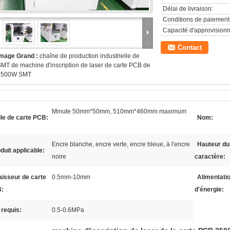
Délai de livraison:
Conditions de paiement
Capacité d'approvision
Contact
Image Grand :
chaîne de production industrielle de
MT de machine d'inscription de laser de carte PCB de
2500W SMT
Minute 50mm*50mm, 510mm*460mm maximum
lle de carte PCB:
Nom:
Encre blanche, encre verte, encre bleue, à l'encre
Hauteur du
duit applicable:
noire
caractère:
isseur de carte
0.5mm-10mm
Alimentati
:
d'énergie:
 requis:
0.5-0.6MPa