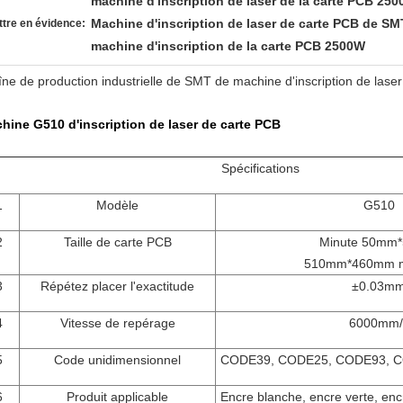
machine d'inscription de laser de la carte PCB 25
Machine d'inscription de laser de carte PCB de SM
tre en évidence:
machine d'inscription de la carte PCB 2500W
îne de production industrielle de SMT de machine d'inscription de la
hine G510 d'inscription de laser de carte PCB
Spécifications
1
Modèle
G510
2
Taille de carte PCB
Minute 50mm
510mm*460mm 
3
Répétez placer l'exactitude
±0.03m
4
Vitesse de repérage
6000mm/
5
Code unidimensionnel
CODE39, CODE25, CODE93, C
6
Produit applicable
Encre blanche, encre verte, encr