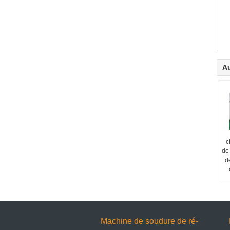
Au
c
de
d
Machine de soudure de ré-