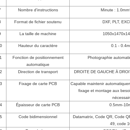
7
Nombre d'instructions
Minute : 1.0m
8
Format de fichier soutenu
DXF, PLT, EXC
9
La taille de machine
1050x1470x1
0
Hauteur du caractère
0.1 - 0.4
1
Fonction de positionnement
Photographie automati
automatique
2
Direction de transport
DROITE DE GAUCHE À DROI
3
Fixage de carte PCB
Capable maintenir automatiqueme
fixage et montage aux beso
nécessai
4
Épaisseur de carte PCB
0.5mm-10
5
Code bidimensionnel
Datamatrix, Code QR, Code Q
49, code 