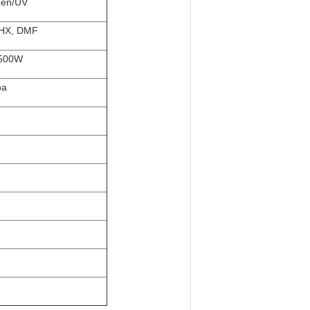
een/UV
 SHX, DMF
2500W
pa