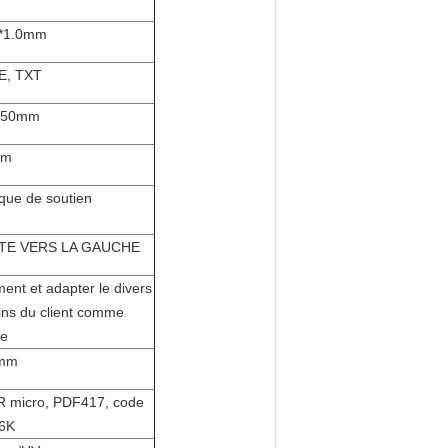
m*1.0mm
E, TXT
450mm
mm
que de soutien
TE VERS LA GAUCHE
nt et adapter le divers
ins du client comme
re
mm
R micro, PDF417, code
16K