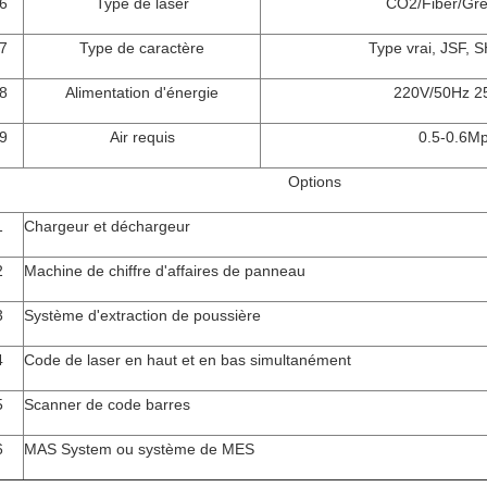
6
Type de laser
CO2/Fiber/Gr
7
Type de caractère
Type vrai, JSF,
8
Alimentation d'énergie
220V/50Hz 
9
Air requis
0.5-0.6M
Options
1
Chargeur et déchargeur
2
Machine de chiffre d'affaires de panneau
3
Système d'extraction de poussière
4
Code de laser en haut et en bas simultanément
5
Scanner de code barres
6
MAS System ou système de MES