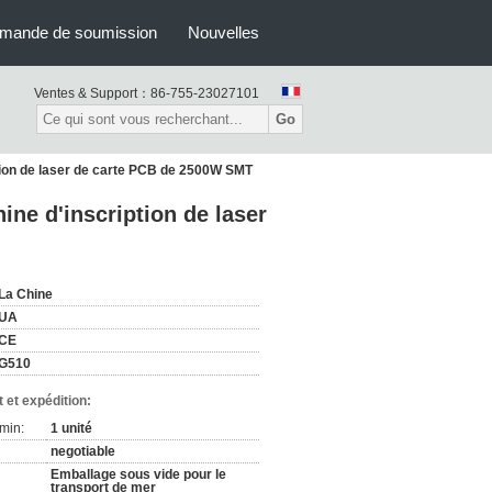
mande de soumission
Nouvelles
Ventes & Support：
86-755-23027101
Go
ption de laser de carte PCB de 2500W SMT
ine d'inscription de laser
La Chine
UA
CE
G510
 et expédition:
min:
1 unité
negotiable
Emballage sous vide pour le
transport de mer