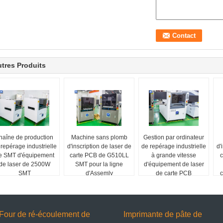
tres Produits
haîne de production
Machine sans plomb
Gestion par ordinateur
 repérage industrielle
d'inscription de laser de
de repérage industrielle
d'
e SMT d'équipement
carte PCB de G510LL
à grande vitesse
de laser de 2500W
SMT pour la ligne
d'équipement de laser
SMT
d'Assemly
de carte PCB
c
Four de ré-écoulement de
Imprimante de pâte de