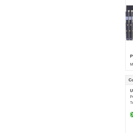
P
M
C
U
P
T