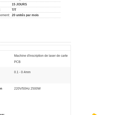
15 JOURS
:
T/T
nement:
20 unités par mois
Machine d'inscription de laser de carte
PCB
0.1 - 0.4mm
on
220V/50Hz 2500W