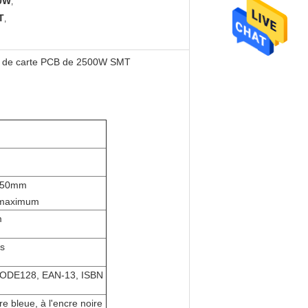
00W
,
T
,
ser de carte PCB de 2500W SMT
*50mm
maximum
m
s
ODE128, EAN-13, ISBN
e bleue, à l'encre noire