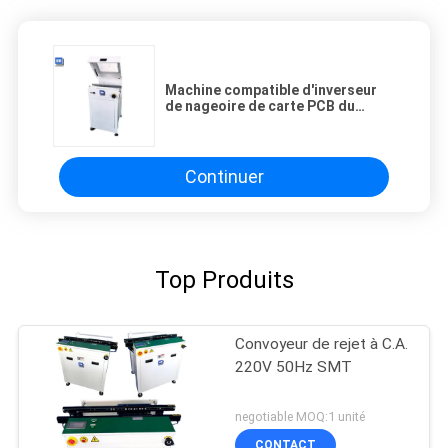
Machine compatible d'inverseur
de nageoire de carte PCB du
convoyeur SMEMA de carte PCB
d'écran d'écran tactile de PLC
Continuer
Top Produits
Convoyeur de rejet à C.A.
220V 50Hz SMT
negotiable MOQ:1 unité
CONTACT