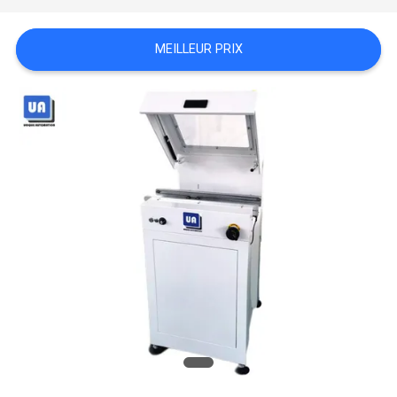
VR
MEILLEUR PRIX
PLAN
DU
SITE
PRIVACY
POLICY