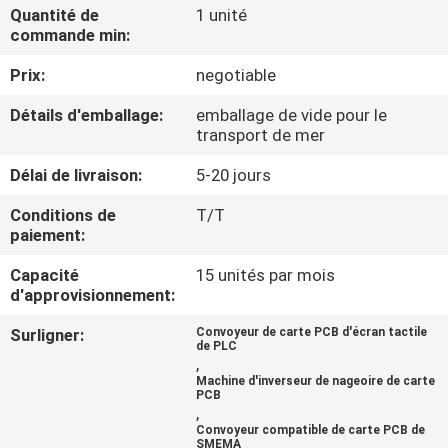
Quantité de
1 unité
commande min:
CONTRÔLE
Prix:
negotiable
DE
QUALITÉ
Détails d'emballage:
emballage de vide pour le
transport de mer
CONTACTEZ-
Délai de livraison:
5-20 jours
NOUS
Conditions de
T/T
paiement:
NOUVELLES
Capacité
15 unités par mois
d'approvisionnement:
Surligner:
Convoyeur de carte PCB d'écran tactile
DEMANDEZ
de PLC
,
UNE
Machine d'inverseur de nageoire de carte
PCB
CITATION
,
Convoyeur compatible de carte PCB de
SMEMA