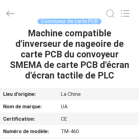
©
2021
-
2026
UNIQUE
Convoyeur de carte PCB
AUTOMATION
LIMITED.
All
Machine compatible
MAISON
Rights
Reserved.
d'inverseur de nageoire de
PRODUITS
carte PCB du convoyeur
SMEMA de carte PCB d'écran
AU
d'écran tactile de PLC
SUJET
DE
Lieu d'origine:
La Chine
NOUS
Nom de marque:
UA
Certification:
CE
VISITE
Numéro de modèle:
TM-460
D'USINE