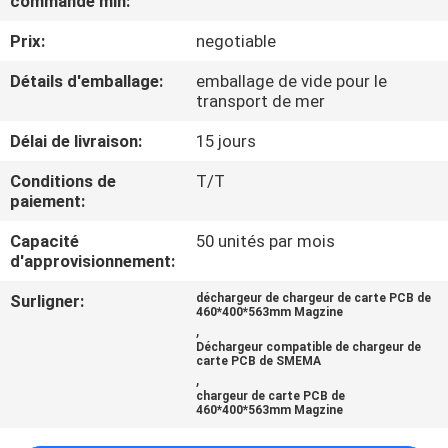
commande min:
Prix:
negotiable
CONTRÔLE
DE
Détails d'emballage:
emballage de vide pour le
transport de mer
QUALITÉ
Délai de livraison:
15 jours
CONTACTEZ-
Conditions de
T/T
paiement:
NOUS
Capacité
50 unités par mois
d'approvisionnement:
NOUVELLES
Surligner:
déchargeur de chargeur de carte PCB de
460*400*563mm Magzine
,
DEMANDEZ
Déchargeur compatible de chargeur de
carte PCB de SMEMA
UNE
,
chargeur de carte PCB de
CITATION
460*400*563mm Magzine