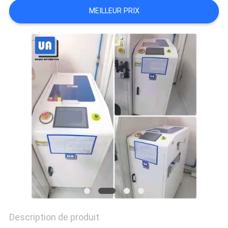
VR
MEILLEUR PRIX
PLAN
DU
SITE
PRIVACY
POLICY
Description de produit