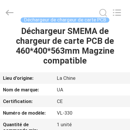
©
2021
-
2026
UNIQUE
Déchargeur de chargeur de carte PCB
AUTOMATION
LIMITED.
All
Déchargeur SMEMA de
MAISON
Rights
Reserved.
chargeur de carte PCB de
PRODUITS
460*400*563mm Magzine
compatible
AU
SUJET
Lieu d'origine:
La Chine
DE
Nom de marque:
UA
NOUS
Certification:
CE
Numéro de modèle:
VL-330
VISITE
D'USINE
Quantité de
1 unité