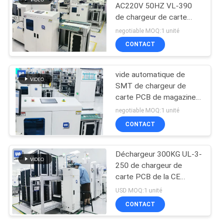
AC220V 50HZ VL-390
de chargeur de carte
PCB d'aspiration de vide
negotiable MOQ:1 unité
CONTACT
vide automatique de
SMT de chargeur de
carte PCB de magazine
de 460*400*563mm et
negotiable MOQ:1 unité
chargeur de magazine
CONTACT
Déchargeur 300KG UL-3-
250 de chargeur de
carte PCB de la CE
50*50mm SMT
USD MOQ:1 unité
CONTACT