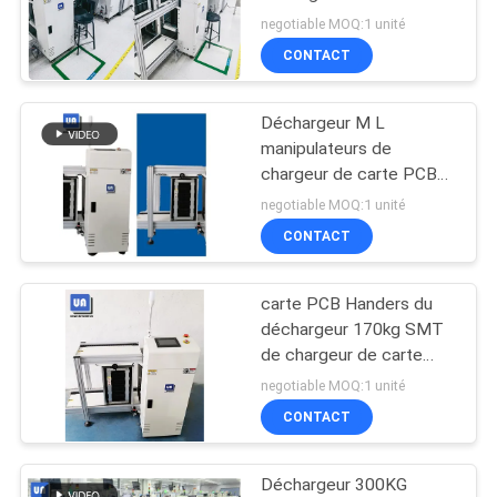
l'équipement de machine
VR
negotiable MOQ:1 unité
de SMT
CONTACT
PLAN
Déchargeur M L
DU
manipulateurs de
SITE
chargeur de carte PCB
d'écran tactile de PLC
negotiable MOQ:1 unité
de carte PCB de taille de
CONTACT
PRIVACY
LL
POLICY
carte PCB Handers du
déchargeur 170kg SMT
de chargeur de carte
PCB de 100W 50*50
negotiable MOQ:1 unité
CONTACT
Déchargeur 300KG