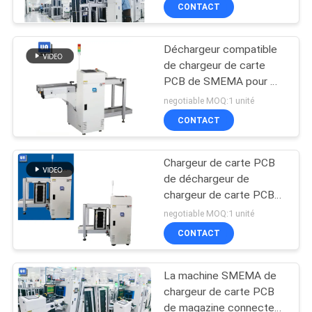
montage
CONTACT
CONTRÔLE
Déchargeur compatible
DE
de chargeur de carte
QUALITÉ
PCB de SMEMA pour M
Size Magazine
negotiable MOQ:1 unité
CONTACTEZ-
CONTACT
NOUS
Chargeur de carte PCB
de déchargeur de
NOUVELLES
chargeur de carte PCB
de SMT de contrôle de
negotiable MOQ:1 unité
PLC dans la chaîne de
DEMANDEZ
CONTACT
production
UNE
La machine SMEMA de
CITATION
chargeur de carte PCB
de magazine connectent