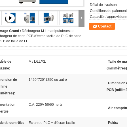
Délai de livraison:
Conditions de paiement
Capacité d'approvision
Contact
Image Grand :
Déchargeur M L manipulateurs de
hargeur de carte PCB d'écran tactile de PLC de carte
CB de taille de LL
dèle de
M / L/LL/XL
Taille de m
azine:
(millimètres)
mension de
1420*720*1250 ou autre
Dimension 
hine
PCB (millimè
limètres):
mentation
C.A. 220V 50/60 hertz
Air compri
ergie:
e de contrôle:
Écran de PLC + d'écran tactile
Poids: