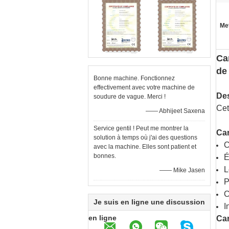
Met
Ca
de
Bonne machine. Fonctionnez
effectivement avec votre machine de
Des
soudure de vague. Merci !
Cet
—— Abhijeet Saxena
Service gentil ! Peut me montrer la
Car
solution à temps où j'ai des questions
C
avec la machine. Elles sont patient et
bonnes.
É
L
—— Mike Jasen
P
C
Je suis en ligne une discussion
I
en ligne
Car