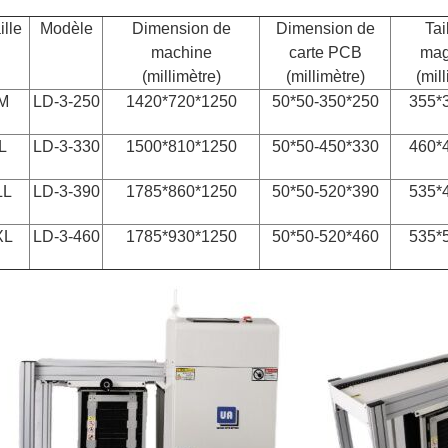
ille
Modèle
Dimension de
Dimension de
Tai
machine
carte PCB
mag
(millimètre)
(millimètre
)
(mil
M
LD-3-250
1420*720*1250
50*50-350*250
355*
L
LD-3-330
1500*810*1250
50*50-450*330
460*
LL
LD-3-390
1785*860*1250
50*50-520*390
535*
XL
LD-3-460
1785*930*1250
50*50-520*460
535*