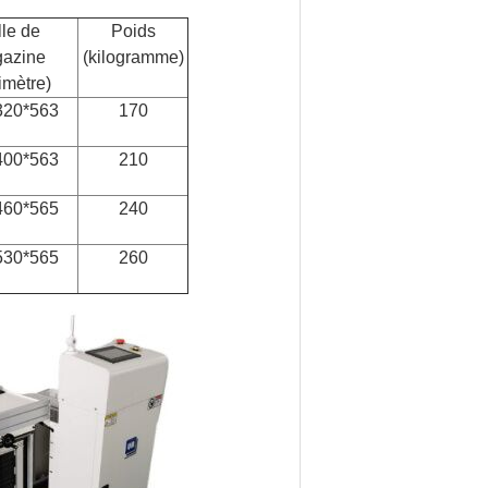
lle de
Poids
azine
(kilogramme)
limètre)
320*563
170
400*563
210
460*565
240
530*565
260