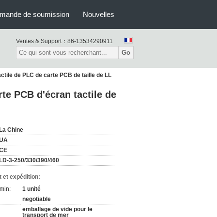
mande de soumission
Nouvelles
Ventes & Support：
86-13534290911
Go
tile de PLC de carte PCB de taille de LL
te PCB d'écran tactile de
La Chine
UA
CE
LD-3-250/330/390/460
 et expédition:
min:
1 unité
negotiable
emballage de vide pour le
transport de mer