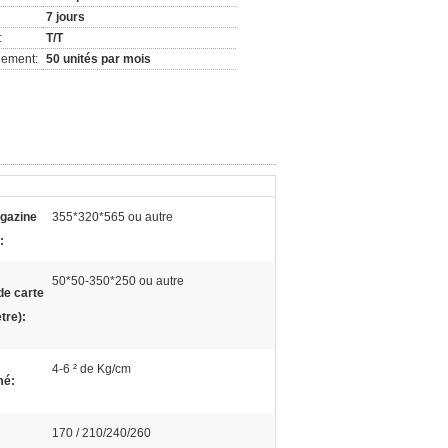
7 jours
:
T/T
nement:
50 unités par mois
agazine
355*320*565 ou autre
:
50*50-350*250 ou autre
de carte
tre):
4-6 ² de Kg/cm
mé:
170 / 210/240/260