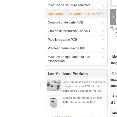
machine de soudure sélective
Déchargeur de chargeur de carte PCB
Convoyeur de carte PCB
Chaîne de production de SMT
c
P
Palette de carte PCB
Profileur thermique de KIC
Mo
Machine optique automatique
d'inspection
mag
Les Meilleurs Produits
Di
mac
Carte nue de la machine 400pcs de
(mil
chargeur de carte PCB d'écran
tactile de PLC chargeant VL-460
Ali
Déchargeur de chargeur de carte
PCB d'écran tactile de PLC
d'én
Mod