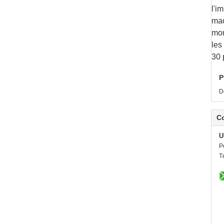
l'i
mac
mon
les
30 
P
D
C
U
P
T