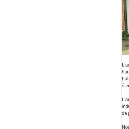
L'a
hau
Fab
éle
L'a
ind
de 
Nou