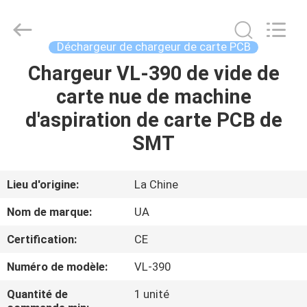
©
2021
-
2026
UNIQUE
Déchargeur de chargeur de carte PCB
AUTOMATION
LIMITED.
All
Chargeur VL-390 de vide de
MAISON
Rights
Reserved.
carte nue de machine
PRODUITS
d'aspiration de carte PCB de
SMT
AU
SUJET
Lieu d'origine:
La Chine
DE
Nom de marque:
UA
NOUS
Certification:
CE
Numéro de modèle:
VL-390
VISITE
D'USINE
Quantité de
1 unité