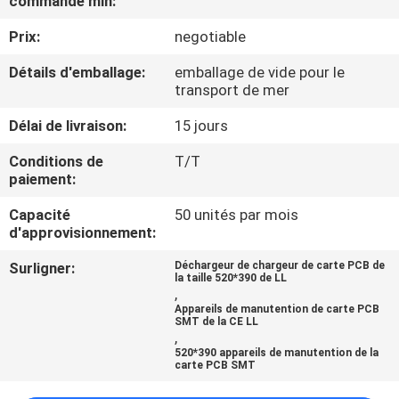
commande min:
Prix:
negotiable
CONTRÔLE
DE
Détails d'emballage:
emballage de vide pour le
transport de mer
QUALITÉ
Délai de livraison:
15 jours
CONTACTEZ-
Conditions de
T/T
paiement:
NOUS
Capacité
50 unités par mois
d'approvisionnement:
NOUVELLES
Surligner:
Déchargeur de chargeur de carte PCB de
la taille 520*390 de LL
,
DEMANDEZ
Appareils de manutention de carte PCB
SMT de la CE LL
UNE
,
520*390 appareils de manutention de la
CITATION
carte PCB SMT