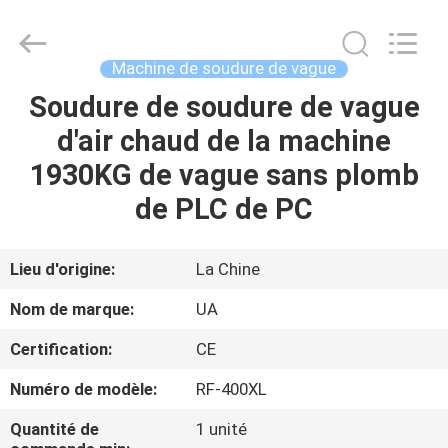
©
2021
-
2026
UNIQUE
Machine de soudure de vague
AUTOMATION
LIMITED.
All
Soudure de soudure de vague
MAISON
Rights
Reserved.
d'air chaud de la machine
PRODUITS
1930KG de vague sans plomb
de PLC de PC
AU
SUJET
Lieu d'origine:
La Chine
DE
Nom de marque:
UA
NOUS
Certification:
CE
Numéro de modèle:
RF-400XL
VISITE
D'USINE
Quantité de
1 unité