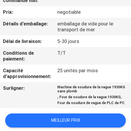
commande min:
Prix:
negotiable
CONTRÔLE
DE
Détails d'emballage:
emballage de vide pour le
transport de mer
QUALITÉ
Délai de livraison:
5-30 jours
CONTACTEZ-
Conditions de
T/T
paiement:
NOUS
Capacité
25 unités par mois
d'approvisionnement:
NOUVELLES
Surligner:
Machine de soudure de la vague 1930KG
sans plomb
,
,
Four de soudure de la vague 1930KG
DEMANDEZ
Four de soudure de vague de PLC de PC
UNE
CITATION
MEILLEUR PRIX