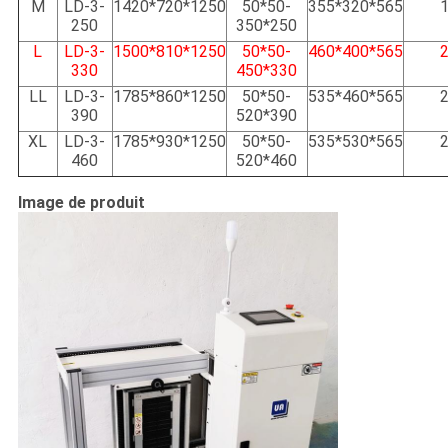
M
LD-3-
1420*720*1250
50*50-
355*320*565
250
350*250
L
LD-3-
1500*810*1250
50*50-
460*400*565
330
450*330
LL
LD-3-
1785*860*1250
50*50-
535*460*565
390
520*390
XL
LD-3-
1785*930*1250
50*50-
535*530*565
460
520*460
Image de produit