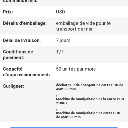
commande min:
Prix:
USD
CONTRÔLE
DE
Détails d'emballage:
emballage de vide pour le
transport de mer
QUALITÉ
Délai de livraison:
7 jours
CONTACTEZ-
Conditions de
T/T
paiement:
NOUS
Capacité
50 unités par mois
d'approvisionnement:
NOUVELLES
Surligner:
déchargeur de chargeur de carte PCB de
450*330mm
,
DEMANDEZ
Machine de manipulation de la carte PCB
210KG
UNE
,
machine de manipulation de carte PCB
CITATION
de 450*330mm