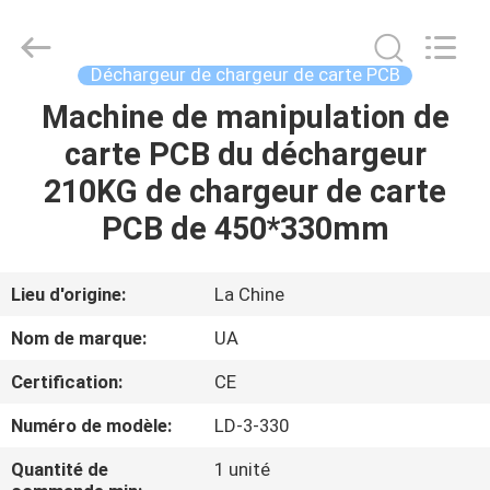
©
2021
-
2026
UNIQUE
Déchargeur de chargeur de carte PCB
AUTOMATION
LIMITED.
All
Machine de manipulation de
MAISON
Rights
Reserved.
carte PCB du déchargeur
PRODUITS
210KG de chargeur de carte
PCB de 450*330mm
AU
SUJET
Lieu d'origine:
La Chine
DE
Nom de marque:
UA
NOUS
Certification:
CE
Numéro de modèle:
LD-3-330
VISITE
D'USINE
Quantité de
1 unité