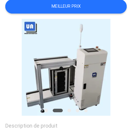
VR
MEILLEUR PRIX
PLAN
DU
SITE
PRIVACY
POLICY
Description de produit