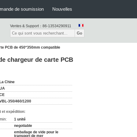
mande de soumission
Nouvelles
Ventes & Support：
86-13534290911
Go
carte PCB de 450*350mm compatible
de chargeur de carte PCB
La Chine
UA
CE
VBL-350/460/1200
 et expédition:
min:
1 unité
negotiable
emballage de vide pour le
transport de mer