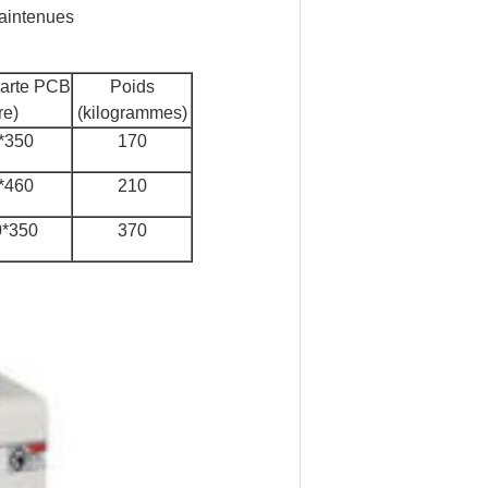
maintenues
carte PCB
Poids
re)
(kilogrammes)
*350
170
*460
210
0*350
370