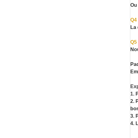
Ou 
Q4 
La 
Q5 
Nou
Paq
Emb
Exp
1.
P
2. 
bo
3. 
4. 