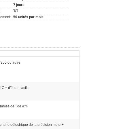
7 jours
:
T/T
nement:
50 unités par mois
350 ou autre
C + d'écran tactile
ammes de ² de /cm
r photoélectrique de la précision motor+