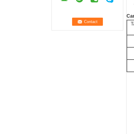
Car
T