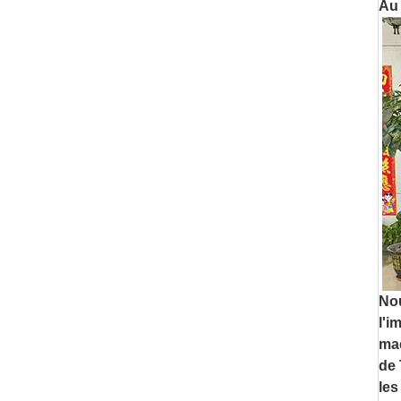
Au 
Nou
l'i
mac
de 
les