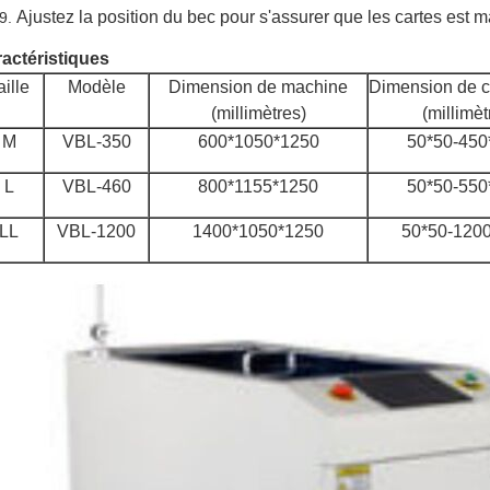
Ajustez la position du bec pour s'assurer que les cartes est 
actéristiques
aille
Modèle
Dimension de machine
Dimension de 
(millimètres)
(millimèt
M
VBL-350
600*1050*1250
50*50-450
L
VBL-460
800*1155*1250
50*50-550
LL
VBL-1200
1400*1050*1250
50*50-120