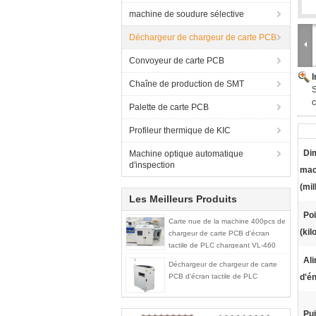
machine de soudure sélective
Déchargeur de chargeur de carte PCB
Convoyeur de carte PCB
Chaîne de production de SMT
c
Palette de carte PCB
Profileur thermique de KIC
Di
Machine optique automatique
d'inspection
mac
(mil
Les Meilleurs Produits
Po
Carte nue de la machine 400pcs de
(ki
chargeur de carte PCB d'écran
tactile de PLC chargeant VL-460
Ali
Déchargeur de chargeur de carte
PCB d'écran tactile de PLC
d'én
Pu