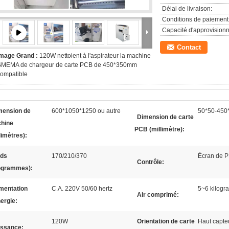
Délai de livraison:
Conditions de paiement
Capacité d'approvision
Contact
Image Grand :
120W nettoient à l'aspirateur la machine
SMEMA de chargeur de carte PCB de 450*350mm
ompatible
mension de
600*1050*1250 ou autre
50*50-450*
Dimension de carte
hine
PCB (millimètre):
limètres):
ids
170/210/370
Écran de PL
Contrôle:
logrammes):
mentation
C.A. 220V 50/60 hertz
5~6 kilogr
Air comprimé:
ergie:
120W
Orientation de carte
Haut capteu
issance: