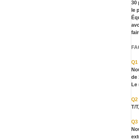
30 
le 
Équ
avo
fai
FA
Q1 
Nou
de 
Le 
Q2 
T/T
Q3 
Nou
ext