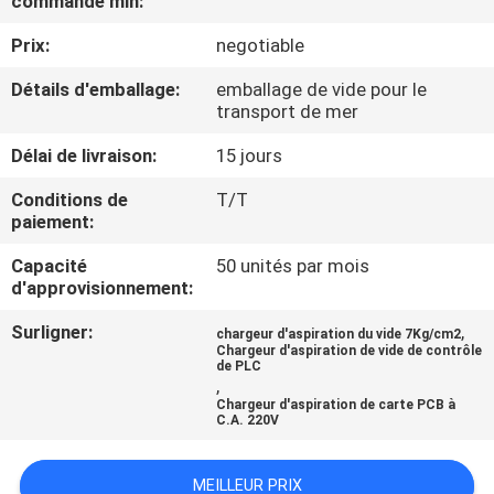
commande min:
Prix:
negotiable
CONTRÔLE
DE
Détails d'emballage:
emballage de vide pour le
transport de mer
QUALITÉ
Délai de livraison:
15 jours
CONTACTEZ-
Conditions de
T/T
paiement:
NOUS
Capacité
50 unités par mois
d'approvisionnement:
NOUVELLES
Surligner:
,
chargeur d'aspiration du vide 7Kg/cm2
Chargeur d'aspiration de vide de contrôle
de PLC
DEMANDEZ
,
Chargeur d'aspiration de carte PCB à
UNE
C.A. 220V
CITATION
MEILLEUR PRIX