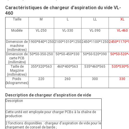
Caractéristiques de chargeur d'aspiration du vide VL-
460
Taille
M
L
LL
XL
Modèle
VL-250
VL-330
VL-390
VL-460
Dimension de
1900*840*1250
2100*1010*1250
2450*1100*1250
2450*1170*
machine
(millimètres)
Dimension de
50*50-350-250
50*50-450*330
50*50-520*390
50*50-520*
carte PCB
(millimètre)
Taille de
355*320*563
460*400*563
535*460*565
535*530*
Magzine
(millimètres)
Poids
220
260
300
330
(kilogrammes)
Description de chargeur d'aspiration de vide
Description
Cette unité est employée pour charger PCBs à la chaîne de
production
2 fonctions disponibles : chargeur d'aspiration de vide pour le
chargement de conseil de barde ;