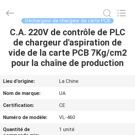
©
2021
-
2026
UNIQUE
Déchargeur de chargeur de carte PCB
AUTOMATION
LIMITED.
All
C.A. 220V de contrôle de PLC
MAISON
Rights
Reserved.
de chargeur d'aspiration de
PRODUITS
vide de la carte PCB 7Kg/cm2
pour la chaîne de production
AU
SUJET
Lieu d'origine:
La Chine
DE
Nom de marque:
UA
NOUS
Certification:
CE
Numéro de modèle:
VL-460
VISITE
D'USINE
Quantité de
1 unité