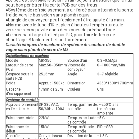
●Le bec est bon ANG le selon le rail toujours à assurer que le flux
peut bon pénètrent la carte PCB par des trous.
●Système de refroidissement à air forcé pour atteindre la pente
froide-vers le bas selon sans plomb requis.
●L'angle de convoyeur peut facilement être ajusté à la main.
●Norme avec le tube d'IR et plein à hautes températures. le
verre se recroqueville dans des zones de préchauffage.
●Le préchauffage otrolled par PID, pour faire le temp de
chauffage. Stablement et uniformément.
Caractéristiques de machine
de système de soudure de double
vague sans plomb de série de Mk :
Spécifications de machine
Modèle
MK-350
Source d'air
0.3~0.5Mpa
Largeur de carte
Max.50~350mm
Vitesse de
0~1800mm/Min
PCB
convoyeur
L'espace sous la
25±5mm
Angle
3~7 réglable
carte PCB
Poids
Apprx. : 1500kg
Dimension
4350*1600*1730mm
Capacité
³ /min de 25m
Couleur
Gris
d'échappement
Système de contrôle
Approvisionnement
3P 380VAC,
Temp. gamme de
. ~250℃ à la
en l'électricité
50/60Hz, 100A
contrôle
température
ambiante
Puissance totale
22KW
Temp. exactitude
±5℃
de contrôle
Puissance de
15KW
Temp. méthode
PID +SSR
début
de contrôle
Contrôle
Convertisseur
Déviation de la
±1.5℃