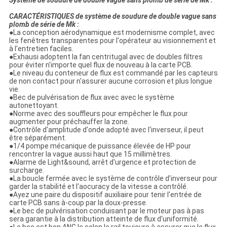
Système de soudure de double vague sans plomb de série de Mk :
CARACTÉRISTIQUES de système de soudure de double vague sans
plomb de série de Mk :
●
La conception aérodynamique est modernisme complet, avec
les fenêtres transparentes pour l'opérateur au visionnement et
à l'entretien faciles.
●Exhausi adoptent la fan centritugal avec de doubles filtres
pour éviter n'importe quel flux de nouveau à la carte PCB.
●Le niveau du conteneur de flux est commandé par les capteurs
de non contact pour n'assurer aucune corrosion et plus longue
vie.
●Bec de pulvérisation de flux avec avec le système
autonettoyant.
●Norme avec des souffleurs pour empêcher le flux pour
augmenter pour préchauffer la zone.
●Contrôle d'amplitude d'onde adopté avec l'inverseur, il peut
être séparément.
●1/4 pompe mécanique de puissance élevée de HP pour
rencontrer la vague aussi haut que 15 millimètres.
●Alarme de Light&sound, arrêt d'urgence et protection de
surcharge.
●La boucle fermée avec le système de contrôle d'inverseur pour
garder la stabilité et l'aocuracy de la vitesse a contrôlé.
●Ayez une paire du dispositif auxiliaire pour tenir l'entrée de
carte PCB sans à-coup par la doux-presse.
●Le bec de pulvérisation conduisant par le moteur pas à pas
sera garantie à la distribution atteinte de flux d'uniformité.