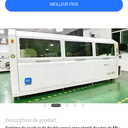
MEILLEUR PRIX
VR
PLAN
DU
SITE
PRIVACY
POLICY
Description de produit