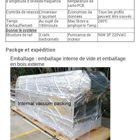
d'amplitude d'onde
de fréquence
température de
carte PCB
Contrôle de vitesse
L'inverseur
Économies de
Tous les profils
s'ajustent
données
peuvent être sauvés
Temps
Au sujet de
Max.Stove a
280℃
d'échauffement
180minute
employé le Temp
Donner le système
Structure de rail
2 rails
Puissance de
90W 3P 220VAC
sectionnels
moteur
Packge et expédition
Emballage : emballage interne de vide et emballage
en bois externe