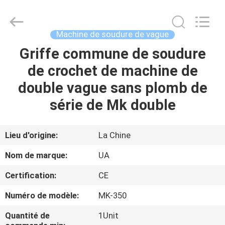
©
2021
-
2026
UNIQUE
Machine de soudure de vague
AUTOMATION
LIMITED.
All
Griffe commune de soudure
MAISON
Rights
Reserved.
de crochet de machine de
PRODUITS
double vague sans plomb de
série de Mk double
AU
SUJET
Lieu d'origine:
La Chine
DE
Nom de marque:
UA
NOUS
Certification:
CE
Numéro de modèle:
MK-350
VISITE
D'USINE
Quantité de
1Unit