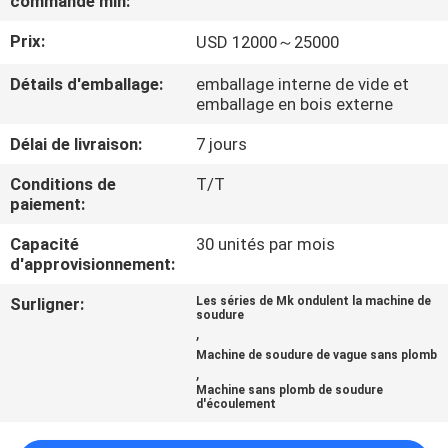
commande min:
Prix:
USD 12000～25000
CONTRÔLE
DE
Détails d'emballage:
emballage interne de vide et
emballage en bois externe
QUALITÉ
Délai de livraison:
7 jours
CONTACTEZ-
Conditions de
T/T
paiement:
NOUS
Capacité
30 unités par mois
d'approvisionnement:
NOUVELLES
Surligner:
Les séries de Mk ondulent la machine de
soudure
,
DEMANDEZ
Machine de soudure de vague sans plomb
UNE
,
Machine sans plomb de soudure
CITATION
d'écoulement